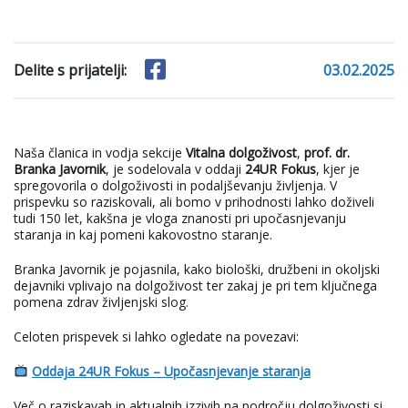
Delite s prijatelji:
03.02.2025
Naša članica in vodja sekcije
Vitalna dolgoživost
,
prof. dr.
Branka Javornik
, je sodelovala v oddaji
24UR Fokus
, kjer je
spregovorila o dolgoživosti in podaljševanju življenja. V
prispevku so raziskovali, ali bomo v prihodnosti lahko doživeli
tudi 150 let, kakšna je vloga znanosti pri upočasnjevanju
staranja in kaj pomeni kakovostno staranje.
Branka Javornik je pojasnila, kako biološki, družbeni in okoljski
dejavniki vplivajo na dolgoživost ter zakaj je pri tem ključnega
pomena zdrav življenjski slog.
Celoten prispevek si lahko ogledate na povezavi:
Oddaja 24UR Fokus – Upočasnjevanje staranja
Več o raziskavah in aktualnih izzivih na področju dolgoživosti si