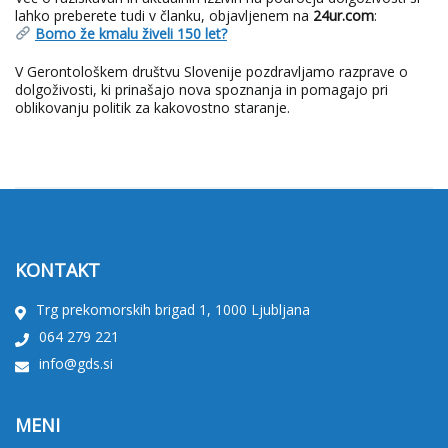
lahko preberete tudi v članku, objavljenem na
24ur.com
:
Bomo že kmalu živeli 150 let?
V Gerontološkem društvu Slovenije pozdravljamo razprave o
dolgoživosti, ki prinašajo nova spoznanja in pomagajo pri
oblikovanju politik za kakovostno staranje.
KONTAKT
Trg prekomorskih brigad 1, 1000 Ljubljana
064 279 221
info@gds.si
MENI