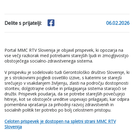
Delite s prijatelji:
06.02.2026
Portal MMC RTV Slovenija je objavil prispevek, ki opozarja na
vse večji razkorak med potrebami starejših ljudi in zmogljivostjo
obstoječega socialno-zdravstvenega sistema.
V prispevku je sodelovalo tudi Gerontološko društvo Slovenije, ki
je s strokovnimi pogledi osvetlilo izzive, s katerimi se starejši
srečujejo v vsakdanjem življenju, zlasti na področju dostopnosti
storitev, dolgotrajne oskrbe in prilagajanja sistema starajoči se
družbi. Prispevek poudarja, da se potrebe starejših povečujejo
hitreje, kot se obstoječe ureditve uspevajo prilagajati, kar odpira
pomembna vprašanja za prihodnji razvoj zdravstvenih in
socialnih politik ter potrebo po bolj celostnem pristopu.
Celoten prispevek je dostopen na spletni strani MMC RTV
Slovenija