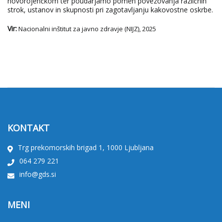
novorojenčkom ter poudarjamo pomen povezovanja različnih
strok, ustanov in skupnosti pri zagotavljanju kakovostne oskrbe.
Vir:
Nacionalni inštitut za javno zdravje (NIJZ), 2025
KONTAKT
Trg prekomorskih brigad 1, 1000 Ljubljana
064 279 221
info@gds.si
MENI