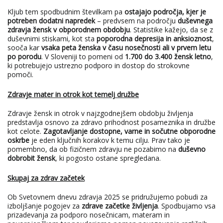
Kljub tem spodbudnim številkam pa
ostajajo področja, kjer je
potreben dodatni napredek
– predvsem na področju
duševnega
zdravja žensk v obporodnem obdobju
. Statistike kažejo, da se z
duševnimi stiskami, kot sta
poporodna depresija in anksioznost
,
sooča kar
vsaka peta ženska v času nosečnosti ali v prvem letu
po porodu
. V Sloveniji to pomeni od
1.700 do 3.400 žensk letno
,
ki potrebujejo ustrezno podporo in dostop do strokovne
pomoči.
Zdravje mater in otrok kot temelj družbe
Zdravje žensk in otrok v najzgodnejšem obdobju življenja
predstavlja osnovo za zdravo prihodnost posameznika in družbe
kot celote.
Zagotavljanje dostopne, varne in sočutne obporodne
oskrbe
je eden ključnih korakov k temu cilju. Prav tako je
pomembno, da ob fizičnem zdravju ne pozabimo na
duševno
dobrobit žensk
, ki pogosto ostane spregledana.
Skupaj za zdrav začetek
Ob Svetovnem dnevu zdravja 2025 se pridružujemo pobudi za
izboljšanje pogojev za
zdrave začetke življenja
. Spodbujamo vsa
prizadevanja za podporo nosečnicam, materam in