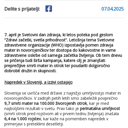
Delite s prijatelji:
07.04.2025
7. april je Svetovni dan zdravja, ki letos poteka pod geslom
“Zdravi začetki, svetla prihodnost”. Letošnja tema Svetovne
zdravstvene organizacije (WHO) izpostavlja pomen zdravja
mater in novorojenčkov ter dostopa do kakovostne in varne
zdravstvene oskrbe od samega začetka življenja. Ob tem dnevu
se pričenja tudi širša kampanja, katere cilj je zmanjšati
preprečljive smrti mater in otrok ter poudariti dolgoročno
dobrobit družin in skupnosti.
Napredek v Sloveniji, a izzivi ostajajo
Slovenija se uvršča med države z najnižjo umrljivostjo mater in
novorojenčkov. V zadnjih petih letih smo zabeležili povprečno
9,7 smrti mater na 100.000 živorojenih otrok
, kar je med
najboljšimi rezultati v svetu. Prav tako je
perinatalna umrljivost
(smrti otrok pred rojstvom ali v prvem tednu življenja) znašala
6,4 na 1.000 rojstev
, kar kaže na pomemben napredek v
primerjavi s preteklimi desetletji.