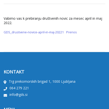
Vabimo vas k prebiranju društvenih novic za mesec april in maj
2022.
GDS_drustvene-novice-april-in-maj-20221
Prenos
KONTAKT
Trg prekomorskih brigad 1, 1000 Ljubljana
064 279 221
info@gds.si