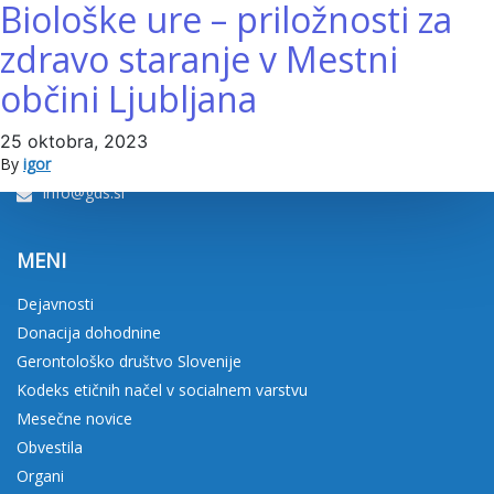
Biološke ure – priložnosti za
100%
zdravo staranje v Mestni
občini Ljubljana
KONTAKT
Trg prekomorskih brigad 1, 1000 Ljubljana
25 oktobra, 2023
064 279 221
By
igor
info@gds.si
MENI
Dejavnosti
Donacija dohodnine
Gerontološko društvo Slovenije
Kodeks etičnih načel v socialnem varstvu
Mesečne novice
Obvestila
Organi