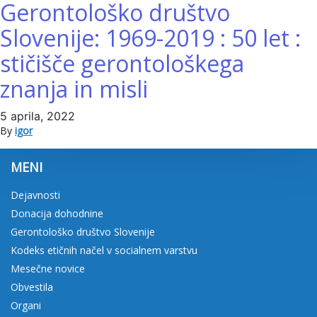
Gerontološko društvo
100%
Slovenije: 1969-2019 : 50 let :
stičišče gerontološkega
KONTAKT
znanja in misli
Trg prekomorskih brigad 1, 1000 Ljubljana
064 279 221
5 aprila, 2022
info@gds.si
By
igor
MENI
Dejavnosti
Donacija dohodnine
Gerontološko društvo Slovenije
Kodeks etičnih načel v socialnem varstvu
Mesečne novice
Obvestila
Organi